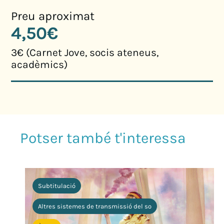
Preu aproximat
4,50€
3€ (Carnet Jove, socis ateneus,
acadèmics)
Subtitulació
Altres sistemes de transmissió del so