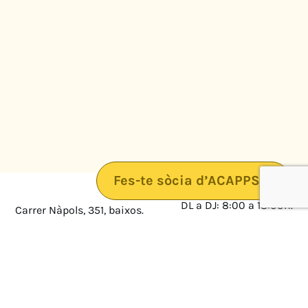
Fes-te sòcia d’ACAPPS
DL a DJ: 8:00 a 18:00h.
Carrer Nàpols, 351, baixos.
08025 · Barcelona
DV: 8:00 a 14:00
Mapa
Avís legal
cultura@federacioacapps.org