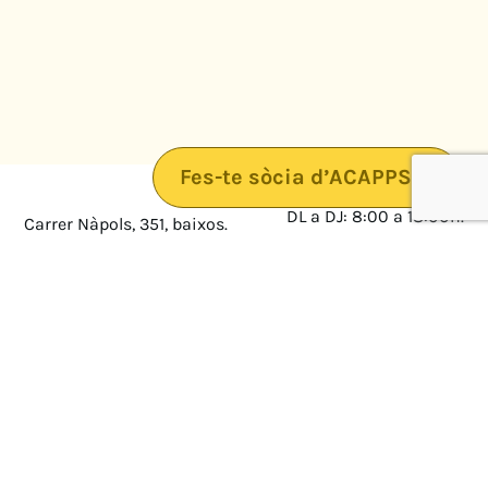
Fes-te sòcia d’ACAPPS
DL a DJ: 8:00 a 18:00h.
Carrer Nàpols, 351, baixos.
08025 · Barcelona
DV: 8:00 a 14:00
Mapa
Avís legal
cultura@federacioacapps.org
Política de protecció de
Fix
93 210 55 30
dades
Móbil
672 697 808
Política de Cookies
ACAPPS