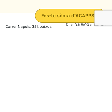
Fes-te sòcia d’ACAPPS
DL a DJ: 8:00 a 18:00h.
Carrer Nàpols, 351, baixos.
08025 · Barcelona
DV: 8:00 a 14:00
Mapa
Avís legal
cultura@federacioacapps.org
Política de protecció de
Fix
93 210 55 30
dades
Móbil
672 697 808
Política de Cookies
ACAPPS
Amb el suport de: