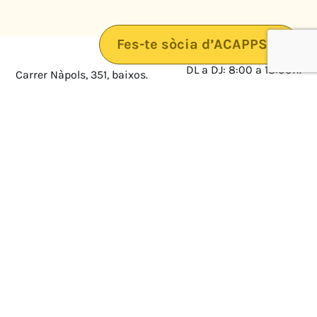
Fes-te sòcia d’ACAPPS
DL a DJ: 8:00 a 18:00h.
Carrer Nàpols, 351, baixos.
08025 · Barcelona
DV: 8:00 a 14:00
Mapa
Avís legal
cultura@federacioacapps.org
Política de protecció de
Fix
93 210 55 30
dades
Móbil
672 697 808
Política de Cookies
ACAPPS
Amb el suport de: