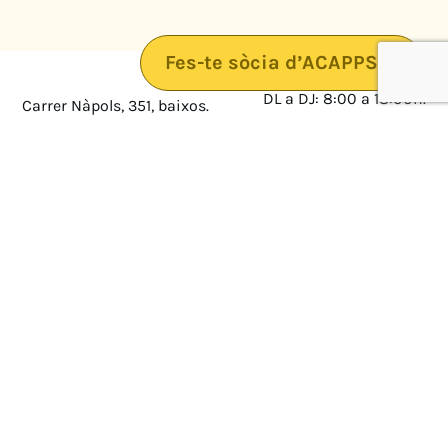
Fes-te sòcia d’ACAPPS
DL a DJ: 8:00 a 18:00h.
Carrer Nàpols, 351, baixos.
08025 · Barcelona
DV: 8:00 a 14:00
Mapa
Avís legal
cultura@federacioacapps.org
Política de protecció de
Fix
93 210 55 30
dades
Móbil
672 697 808
Política de Cookies
ACAPPS
Amb el suport de: