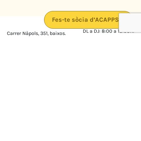
Fes-te sòcia d’ACAPPS
DL a DJ: 8:00 a 18:00h.
Carrer Nàpols, 351, baixos.
08025 · Barcelona
DV: 8:00 a 14:00
Mapa
Avís legal
cultura@federacioacapps.org
Política de protecció de
Fix
93 210 55 30
dades
Móbil
672 697 808
Política de Cookies
ACAPPS
Amb el suport de: