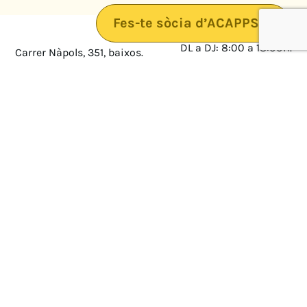
Fes-te sòcia d’ACAPPS
DL a DJ: 8:00 a 18:00h.
Carrer Nàpols, 351, baixos.
08025 · Barcelona
DV: 8:00 a 14:00
Mapa
Avís legal
cultura@federacioacapps.org
Política de protecció de
Fix
93 210 55 30
dades
Móbil
672 697 808
Política de Cookies
ACAPPS
Amb el suport de: