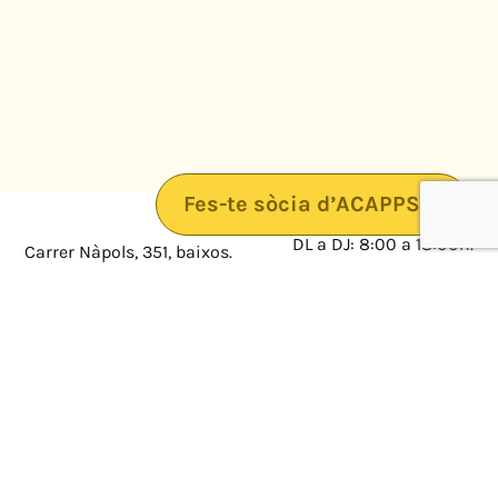
Fes-te sòcia d’ACAPPS
DL a DJ: 8:00 a 18:00h.
Carrer Nàpols, 351, baixos.
08025 · Barcelona
DV: 8:00 a 14:00
Mapa
Avís legal
cultura@federacioacapps.org
Política de protecció de
Fix
93 210 55 30
dades
Móbil
672 697 808
Política de Cookies