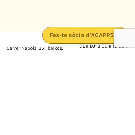
Fes-te sòcia d’ACAPPS
DL a DJ: 8:00 a 18:00h.
Carrer Nàpols, 351, baixos.
08025 · Barcelona
DV: 8:00 a 14:00
Mapa
Avís legal
cultura@federacioacapps.org
Política de protecció de
Fix
93 210 55 30
dades
Móbil
672 697 808
Política de Cookies
ACAPPS