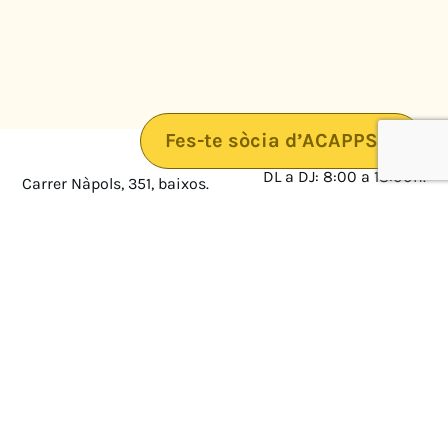
Fes-te sòcia d’ACAPPS
DL a DJ: 8:00 a 18:00h.
Carrer Nàpols, 351, baixos.
08025 · Barcelona
DV: 8:00 a 14:00
Mapa
Avís legal
cultura@federacioacapps.org
Política de protecció de
Fix
93 210 55 30
dades
Móbil
672 697 808
Política de Cookies
ACAPPS