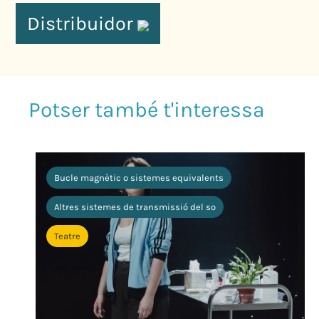
Distribuidor
Bucle magnètic o sistemes equivalents
Altres sistemes de transmissió del so
Teatre