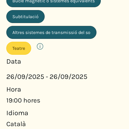
Bucle magnètic o sistemes equivalents
Subtitulació
Altres sistemes de transmissió del so
Teatre
Data
26/09/2025
26/09/2025
-
Hora
19:00 hores
Idioma
Català