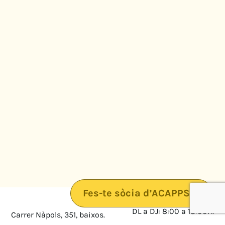
Fes-te sòcia d’ACAPPS
DL a DJ: 8:00 a 18:00h.
Carrer Nàpols, 351, baixos.
08025 · Barcelona
DV: 8:00 a 14:00