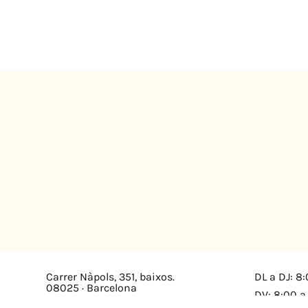
Carrer Nàpols, 351, baixos.
DL a DJ: 8:
08025 · Barcelona
DV: 8:00 a