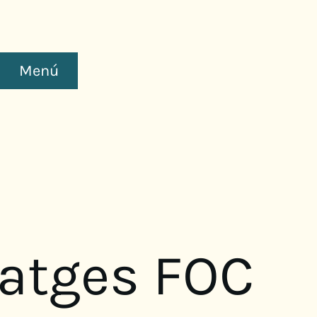
Menú
atges FOC