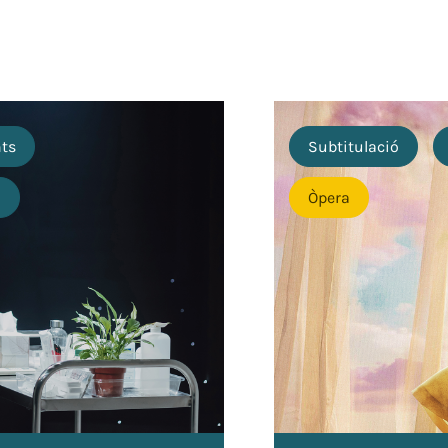
nts
Subtitulació
o
Òpera