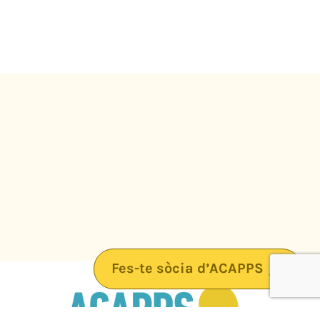
Fes-te sòcia d’ACAPPS