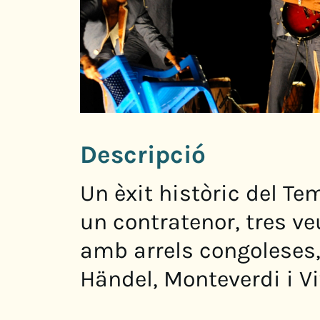
Descripció
Un èxit històric del Te
un contratenor, tres veu
amb arrels congoleses,
Händel, Monteverdi i Viv