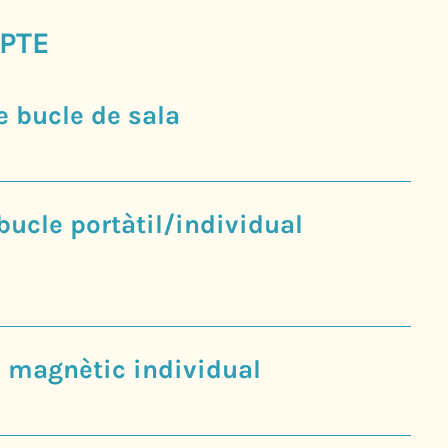
PTE
 bucle de sala
bucle portàtil/individual
le magnètic individual