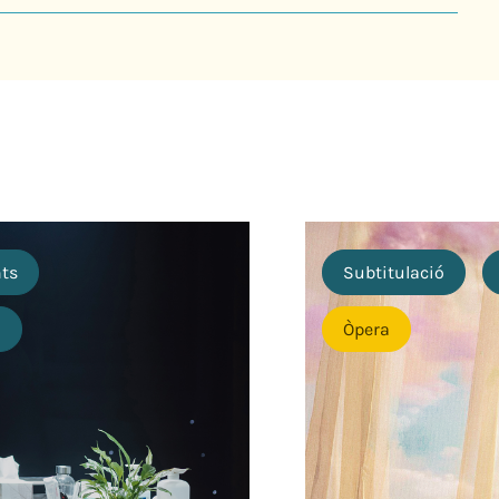
nts
Subtitulació
o
Òpera