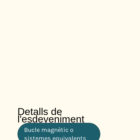
Detalls de
l'esdeveniment
Bucle magnètic o
sistemes equivalents