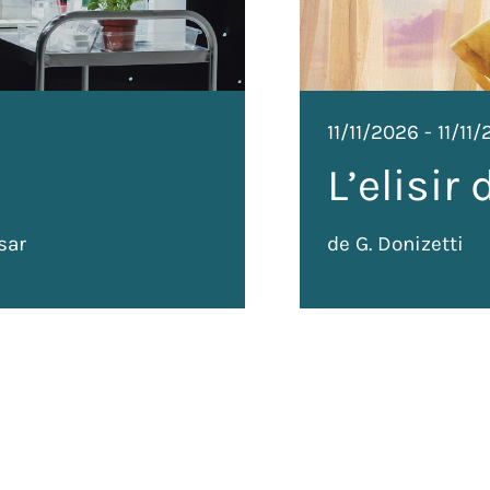
11/11/2026
-
11/11
L’elisir
sar
de G. Donizetti