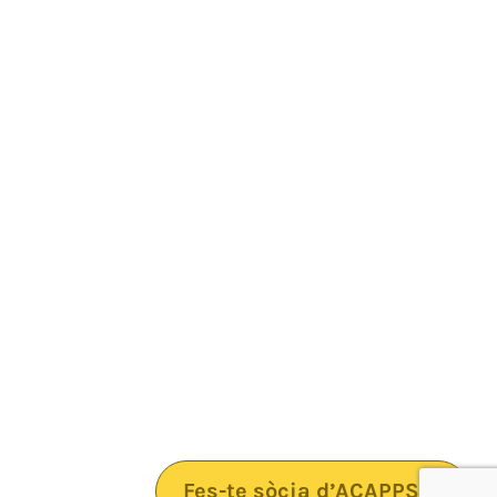
Fes-te sòcia d’ACAPPS