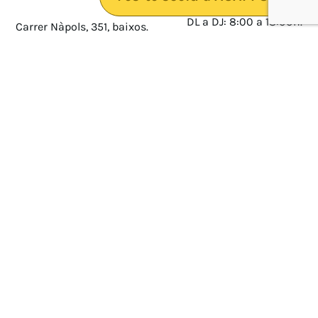
DL a DJ: 8:00 a 18:00h.
Carrer Nàpols, 351, baixos.
08025 · Barcelona
DV: 8:00 a 14:00
Mapa
Avís legal
cultura@federacioacapps.org
Política de protecció de
Fix
93 210 55 30
dades
Móbil
672 697 808
Política de Cookies
ACAPPS
Amb el suport de: