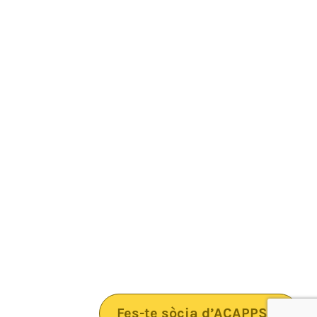
Fes-te sòcia d’ACAPPS