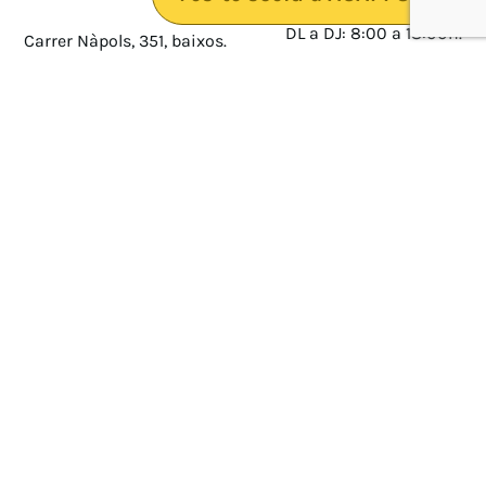
DL a DJ: 8:00 a 18:00h.
Carrer Nàpols, 351, baixos.
08025 · Barcelona
DV: 8:00 a 14:00
Mapa
Avís legal
cultura@federacioacapps.org
Política de protecció de
Fix
93 210 55 30
dades
Móbil
672 697 808
Política de Cookies
ACAPPS
Amb el suport de: